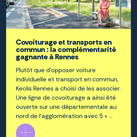
Covoiturage et transports en
commun : la complémentarité
gagnante à Rennes
Plutôt que d’opposer voiture
individuelle et transport en commun,
Keolis Rennes a choisi de les associer.
Une ligne de covoiturage a ainsi été
ouverte sur une départementale au
nord de l’agglomération avec 5 « ...