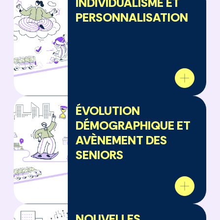
INDIVIDUALISME ET
PERSONNALISATION
ÉVOLUTION
DÉMOGRAPHIQUE ET
AVÈNEMENT DES
SENIORS
NOUVELLES