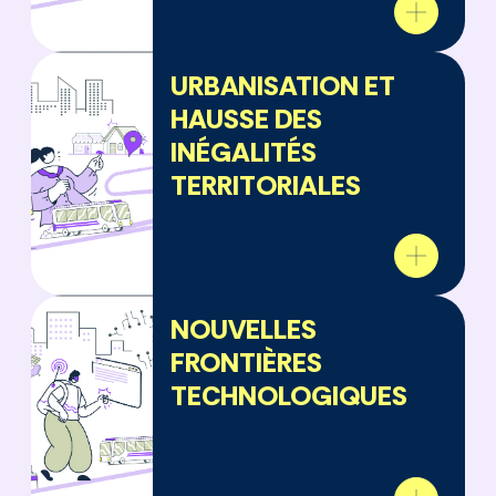
URBANISATION ET
HAUSSE DES
INÉGALITÉS
TERRITORIALES
NOUVELLES
FRONTIÈRES
TECHNOLOGIQUES