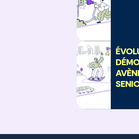
ÉVOL
DÉMO
AVÈN
SENI