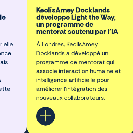
KeolisAmey Docklands
le
développe Light the Way,
un programme de
mentorat soutenu par l’IA
rielle
À Londres, KeolisAmey
gence
Docklands a développé un
mais
programme de mentorat qui
e
associe interaction humaine et
a
intelligence artificielle pour
ette
améliorer l’intégration des
nouveaux collaborateurs.