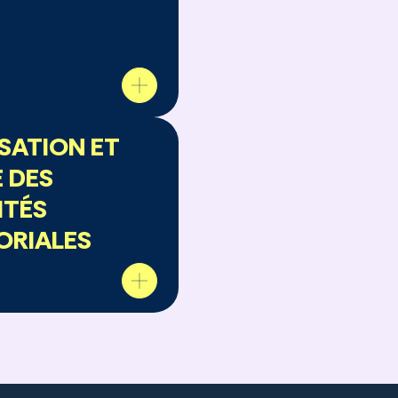
SATION ET
 DES
ITÉS
ORIALES