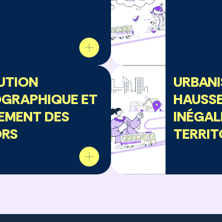
UTION
URBANI
GRAPHIQUE ET
HAUSSE
EMENT DES
INÉGAL
ORS
TERRIT