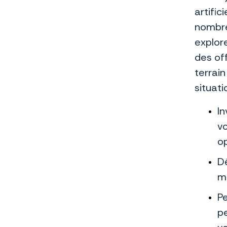
artific
nombreu
explore
des off
terrain
situati
In
vo
op
Dé
me
Pe
pe