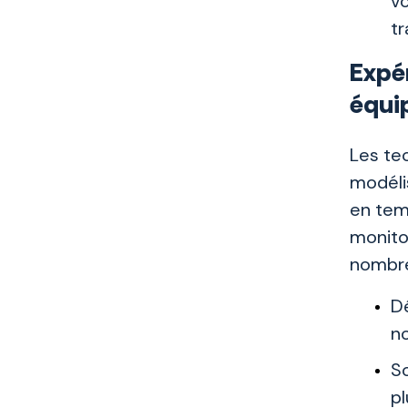
vo
tr
Expé
équi
Les tec
modéli
en tem
monito
nombre
Dé
no
So
pl