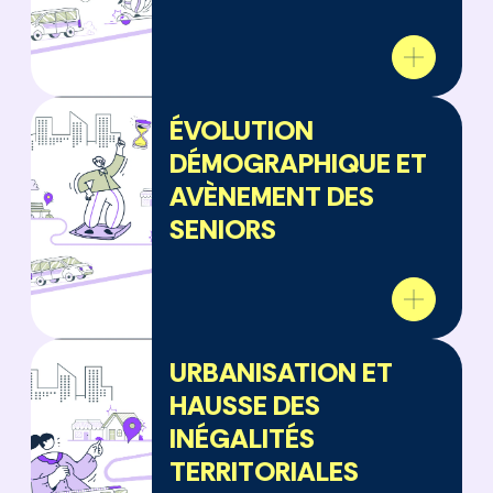
ÉVOLUTION
DÉMOGRAPHIQUE ET
AVÈNEMENT DES
SENIORS
URBANISATION ET
HAUSSE DES
INÉGALITÉS
TERRITORIALES