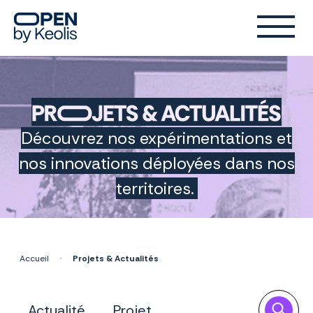
Projets
Découvrez nos expérimentations et
&
nos innovations déployées dans nos
Actualités
territoires.
Accueil
·
Projets & Actualités
Actualité
Projet