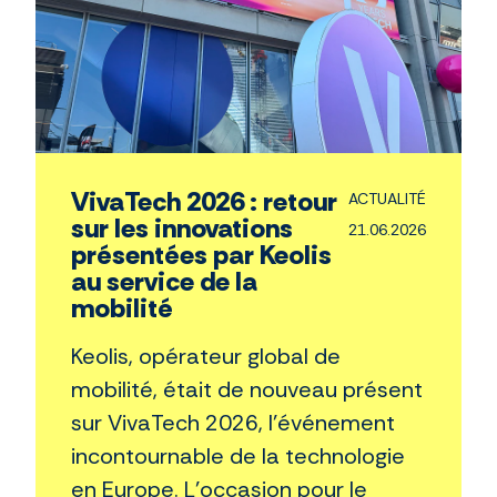
VivaTech 2026 : retour
ACTUALITÉ
sur les innovations
21.06.2026
présentées par Keolis
au service de la
mobilité
Keolis, opérateur global de
mobilité, était de nouveau présent
sur VivaTech 2026, l'événement
incontournable de la technologie
en Europe. L’occasion pour le