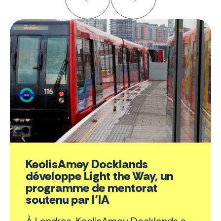
KeolisAmey Docklands
développe Light the Way, un
programme de mentorat
soutenu par l’IA
À Londres, KeolisAmey Docklands a